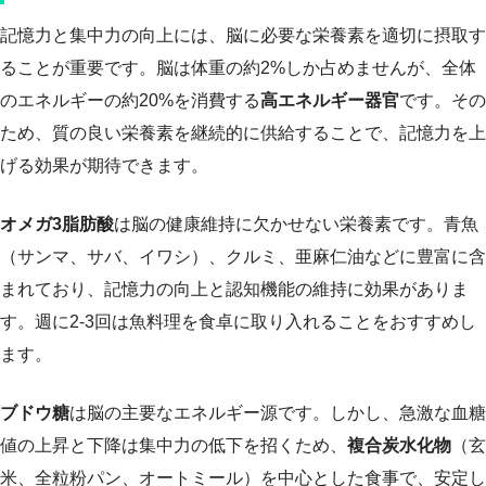
記憶力と集中力の向上には、脳に必要な栄養素を適切に摂取す
ることが重要です。脳は体重の約2%しか占めませんが、全体
のエネルギーの約20%を消費する
高エネルギー器官
です。その
ため、質の良い栄養素を継続的に供給することで、記憶力を上
げる効果が期待できます。
オメガ3脂肪酸
は脳の健康維持に欠かせない栄養素です。青魚
（サンマ、サバ、イワシ）、クルミ、亜麻仁油などに豊富に含
まれており、記憶力の向上と認知機能の維持に効果がありま
す。週に2-3回は魚料理を食卓に取り入れることをおすすめし
ます。
ブドウ糖
は脳の主要なエネルギー源です。しかし、急激な血糖
値の上昇と下降は集中力の低下を招くため、
複合炭水化物
（玄
米、全粒粉パン、オートミール）を中心とした食事で、安定し