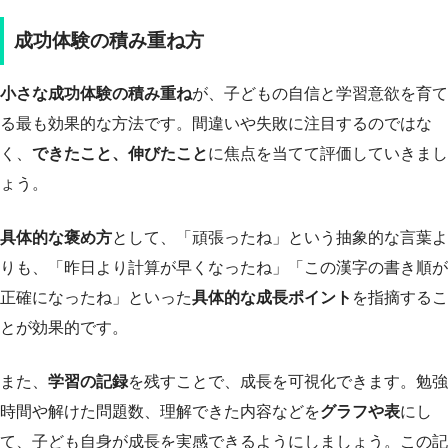
成功体験の積み重ね方
小さな成功体験の積み重ね
が、子どもの自信と学習意欲を育て
る最も効果的な方法です。間違いや失敗に注目するのではな
く、
できたこと、伸びたこと
に焦点を当てて評価していきまし
ょう。
具体的な褒め方
として、「頑張ったね」という抽象的な言葉よ
りも、「昨日より計算が早くなったね」「この漢字の書き順が
正確になったね」といった
具体的な成長ポイント
を指摘するこ
とが効果的です。
また、
学習の記録
を残すことで、成長を可視化できます。勉強
時間や解けた問題数、理解できた内容などを
グラフや表
にし
て、子ども自身が成長を実感できるようにしましょう。この記