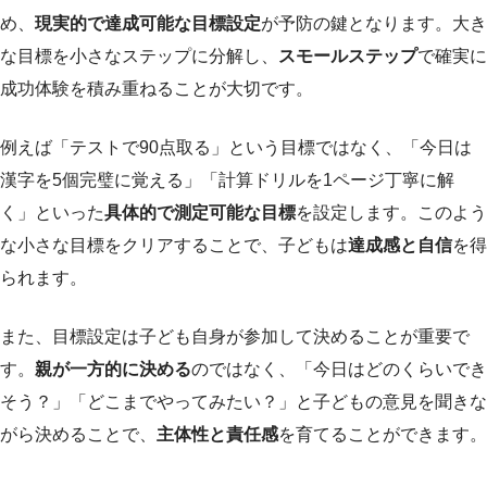
め、
現実的で達成可能な目標設定
が予防の鍵となります。大き
な目標を小さなステップに分解し、
スモールステップ
で確実に
成功体験を積み重ねることが大切です。
例えば「テストで90点取る」という目標ではなく、「今日は
漢字を5個完璧に覚える」「計算ドリルを1ページ丁寧に解
く」といった
具体的で測定可能な目標
を設定します。このよう
な小さな目標をクリアすることで、子どもは
達成感と自信
を得
られます。
また、目標設定は子ども自身が参加して決めることが重要で
す。
親が一方的に決める
のではなく、「今日はどのくらいでき
そう？」「どこまでやってみたい？」と子どもの意見を聞きな
がら決めることで、
主体性と責任感
を育てることができます。