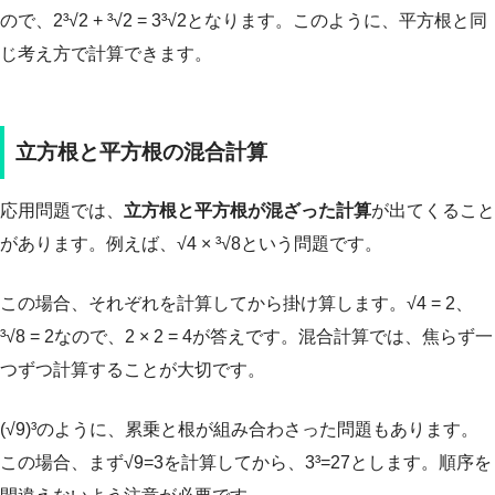
ので、2³√2 + ³√2 = 3³√2となります。このように、平方根と同
じ考え方で計算できます。
立方根と平方根の混合計算
応用問題では、
立方根と平方根が混ざった計算
が出てくること
があります。例えば、√4 × ³√8という問題です。
この場合、それぞれを計算してから掛け算します。√4 = 2、
³√8 = 2なので、2 × 2 = 4が答えです。混合計算では、焦らず一
つずつ計算することが大切です。
(√9)³のように、累乗と根が組み合わさった問題もあります。
この場合、まず√9=3を計算してから、3³=27とします。順序を