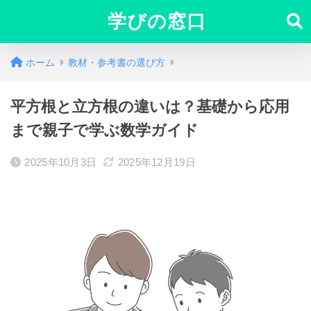
学びの窓口
ホーム
教材・参考書の選び方
平方根と立方根の違いは？基礎から応用
まで親子で学ぶ数学ガイド
2025年10月3日
2025年12月19日