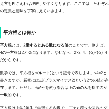
え方を押さえれば理解しやすくなります。ここでは、それぞれ
の定義と意味を丁寧に見ていきます。
平方根とは何か
平方根
とは、
2乗するとある数になる値
のことです。例えば、
4の平方根は2と-2になります。なぜなら、2×2=4、(-2)×(-2)=4
だからです。
数学では、平方根を√(ルート)という記号で表します。√4=2と
書きますが、厳密には±2(プラスマイナス2)という2つの値が存
在します。ただし、√記号を使う場合は正の値のみを指すのが
一般的です。
平方根は中学2年生で学習する内容で、二次方程式や関数のグ