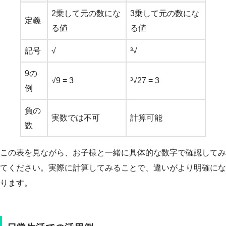
2乗して元の数にな
3乗して元の数にな
定義
る値
る値
記号
√
³√
9の
√9 = 3
³√27 = 3
例
負の
実数では不可
計算可能
数
この表を見ながら、お子様と一緒に具体的な数字で確認してみ
てください。実際に計算してみることで、違いがより明確にな
ります。