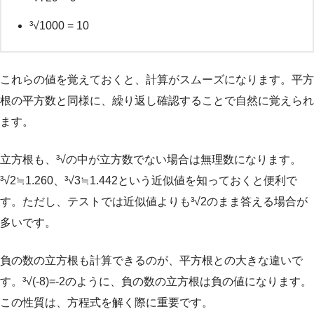
³√1000 = 10
これらの値を覚えておくと、計算がスムーズになります。平方
根の平方数と同様に、繰り返し確認することで自然に覚えられ
ます。
立方根も、³√の中が立方数でない場合は無理数になります。
³√2≒1.260、³√3≒1.442という近似値を知っておくと便利で
す。ただし、テストでは近似値よりも³√2のまま答える場合が
多いです。
負の数の立方根も計算できるのが、平方根との大きな違いで
す。³√(-8)=-2のように、負の数の立方根は負の値になります。
この性質は、方程式を解く際に重要です。