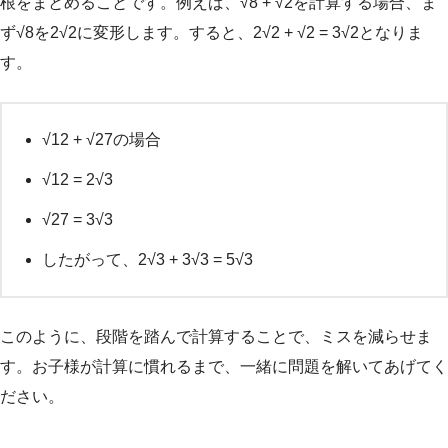
根をまとめることです。例えば、√8 + √2を計算する場合、ま
ず√8を2√2に変形します。すると、2√2 + √2 = 3√2となりま
す。
√12 + √27の場合
√12 = 2√3
√27 = 3√3
したがって、2√3 + 3√3 = 5√3
このように、段階を踏んで計算することで、ミスを減らせま
す。お子様が計算に慣れるまで、一緒に問題を解いてあげてく
ださい。