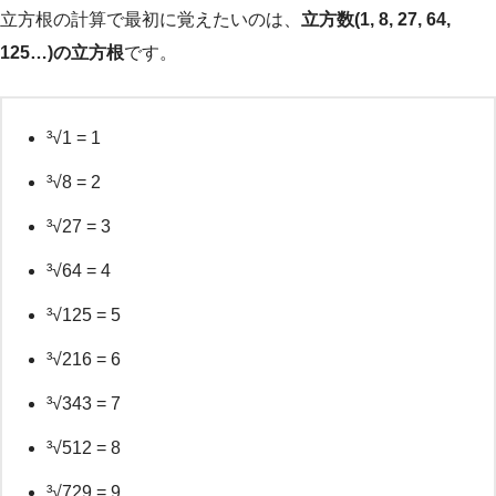
立方根の計算で最初に覚えたいのは、
立方数(1, 8, 27, 64,
125…)の立方根
です。
³√1 = 1
³√8 = 2
³√27 = 3
³√64 = 4
³√125 = 5
³√216 = 6
³√343 = 7
³√512 = 8
³√729 = 9