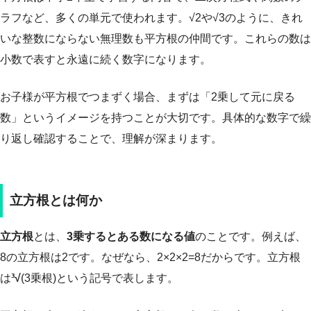
ラフなど、多くの単元で使われます。√2や√3のように、きれ
いな整数にならない無理数も平方根の仲間です。これらの数は
小数で表すと永遠に続く数字になります。
お子様が平方根でつまずく場合、まずは「2乗して元に戻る
数」というイメージを持つことが大切です。具体的な数字で繰
り返し確認することで、理解が深まります。
立方根とは何か
立方根
とは、
3乗するとある数になる値
のことです。例えば、
8の立方根は2です。なぜなら、2×2×2=8だからです。立方根
は
³√
(3乗根)という記号で表します。