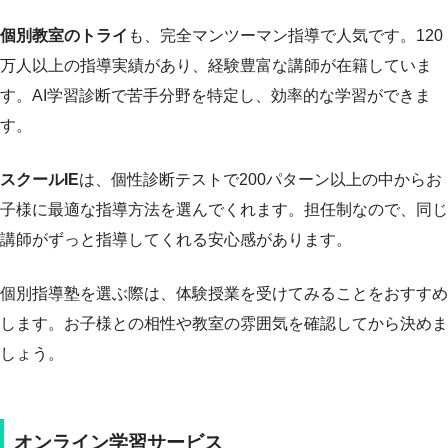
個別教室のトライ
も、完全マンツーマン指導で人気です。120
万人以上の指導実績があり、経験豊富な講師が在籍していま
す。AI学習診断で苦手分野を特定し、効率的な学習ができま
す。
スクールIE
は、個性診断テストで200パターン以上の中からお
子様に最適な指導方法を選んでくれます。担任制なので、同じ
講師がずっと指導してくれる安心感があります。
個別指導塾を選ぶ際は、体験授業を受けてみることをおすすめ
します。お子様との相性や教室の雰囲気を確認してから決めま
しょう。
オンライン学習サービス