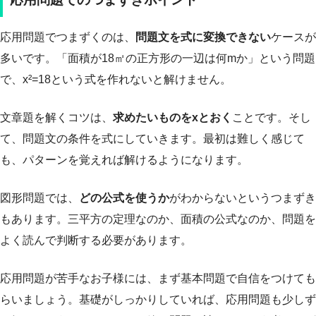
応用問題でつまずくのは、
問題文を式に変換できない
ケースが
多いです。「面積が18㎡の正方形の一辺は何mか」という問題
で、x²=18という式を作れないと解けません。
文章題を解くコツは、
求めたいものをxとおく
ことです。そし
て、問題文の条件を式にしていきます。最初は難しく感じて
も、パターンを覚えれば解けるようになります。
図形問題では、
どの公式を使うか
がわからないというつまずき
もあります。三平方の定理なのか、面積の公式なのか、問題を
よく読んで判断する必要があります。
応用問題が苦手なお子様には、まず基本問題で自信をつけても
らいましょう。基礎がしっかりしていれば、応用問題も少しず