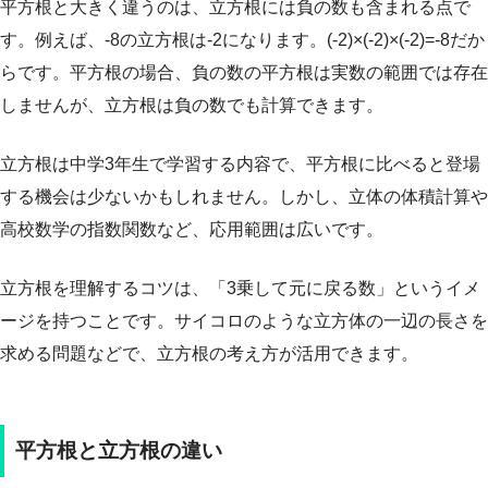
平方根と大きく違うのは、立方根には負の数も含まれる点で
す。例えば、-8の立方根は-2になります。(-2)×(-2)×(-2)=-8だか
らです。平方根の場合、負の数の平方根は実数の範囲では存在
しませんが、立方根は負の数でも計算できます。
立方根は中学3年生で学習する内容で、平方根に比べると登場
する機会は少ないかもしれません。しかし、立体の体積計算や
高校数学の指数関数など、応用範囲は広いです。
立方根を理解するコツは、「3乗して元に戻る数」というイメ
ージを持つことです。サイコロのような立方体の一辺の長さを
求める問題などで、立方根の考え方が活用できます。
平方根と立方根の違い