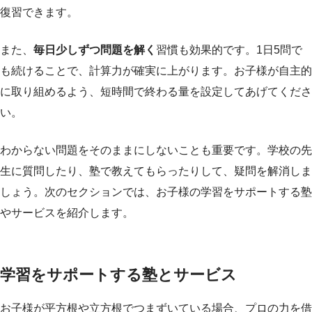
復習できます。
また、
毎日少しずつ問題を解く
習慣も効果的です。1日5問で
も続けることで、計算力が確実に上がります。お子様が自主的
に取り組めるよう、短時間で終わる量を設定してあげてくださ
い。
わからない問題をそのままにしないことも重要です。学校の先
生に質問したり、塾で教えてもらったりして、疑問を解消しま
しょう。次のセクションでは、お子様の学習をサポートする塾
やサービスを紹介します。
学習をサポートする塾とサービス
お子様が平方根や立方根でつまずいている場合、プロの力を借