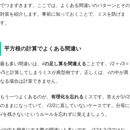
でつまずきます。ここでは、よくある間違いのパターンとその
対策を紹介します。事前に知っておくことで、ミスを防げま
す。
平方根の計算でよくある間違い
最も多い間違いは、
√の足し算を間違える
ことです。√2 + √3 =
√5と計算してしまうミスが典型例です。正しくは、√の中が異
なる場合は計算できません。
もう一つよくあるのが、
有理化を忘れる
ミスです。答えが1/√2
のままになっていて、√2/2に直していないケースです。分母に
√を残さないというルールを忘れずに覚えましょう。
√の中を簡単にする際の間違いも多いです。√12を2√3ではな