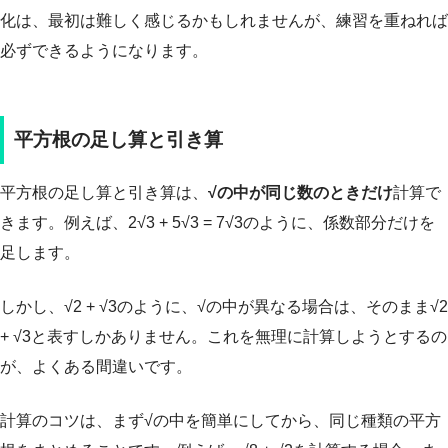
化は、最初は難しく感じるかもしれませんが、練習を重ねれば
必ずできるようになります。
平方根の足し算と引き算
平方根の足し算と引き算は、
√の中が同じ数のときだけ
計算で
きます。例えば、2√3 + 5√3 = 7√3のように、係数部分だけを
足します。
しかし、√2 + √3のように、√の中が異なる場合は、そのまま√2
+ √3と表すしかありません。これを無理に計算しようとするの
が、よくある間違いです。
計算のコツは、まず√の中を簡単にしてから、同じ種類の平方