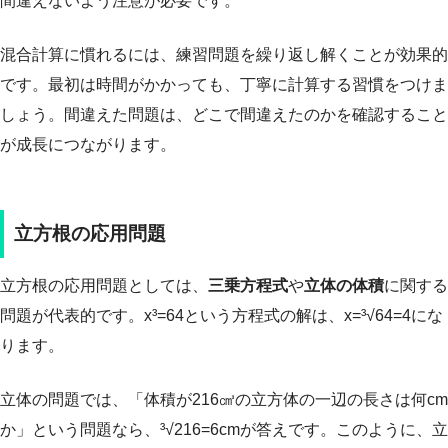
間違えないよう注意が必要です。
混合計算に慣れるには、練習問題を繰り返し解くことが効果的
です。最初は時間がかかっても、丁寧に計算する習慣をつけま
しょう。間違えた問題は、どこで間違えたのかを確認すること
が成長につながります。
立方根の応用問題
立方根の応用問題としては、
三乗方程式
や
立体の体積
に関する
問題が代表的です。x³=64という方程式の解は、x=³√64=4にな
ります。
立体の問題では、「体積が216㎤の立方体の一辺の長さは何cm
か」という問題なら、³√216=6cmが答えです。このように、立