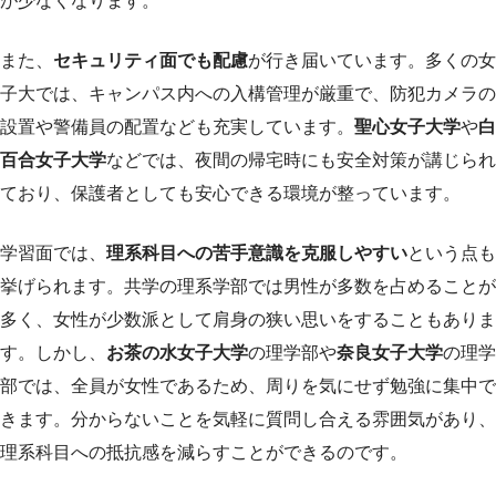
が少なくなります。
また、
セキュリティ面でも配慮
が行き届いています。多くの女
子大では、キャンパス内への入構管理が厳重で、防犯カメラの
設置や警備員の配置なども充実しています。
聖心女子大学
や
白
百合女子大学
などでは、夜間の帰宅時にも安全対策が講じられ
ており、保護者としても安心できる環境が整っています。
学習面では、
理系科目への苦手意識を克服しやすい
という点も
挙げられます。共学の理系学部では男性が多数を占めることが
多く、女性が少数派として肩身の狭い思いをすることもありま
す。しかし、
お茶の水女子大学
の理学部や
奈良女子大学
の理学
部では、全員が女性であるため、周りを気にせず勉強に集中で
きます。分からないことを気軽に質問し合える雰囲気があり、
理系科目への抵抗感を減らすことができるのです。