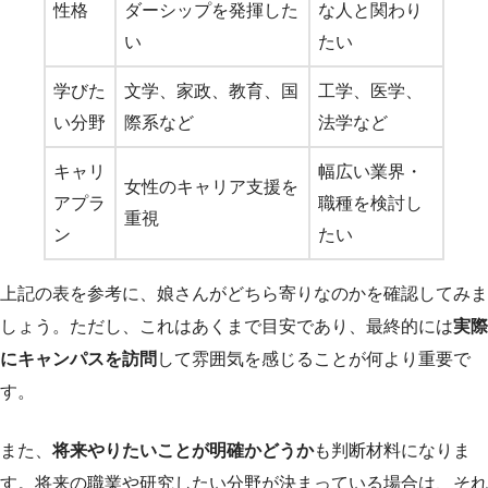
性格
ダーシップを発揮した
な人と関わり
い
たい
学びた
文学、家政、教育、国
工学、医学、
い分野
際系など
法学など
キャリ
幅広い業界・
女性のキャリア支援を
アプラ
職種を検討し
重視
ン
たい
上記の表を参考に、娘さんがどちら寄りなのかを確認してみま
しょう。ただし、これはあくまで目安であり、最終的には
実際
にキャンパスを訪問
して雰囲気を感じることが何より重要で
す。
また、
将来やりたいことが明確かどうか
も判断材料になりま
す。将来の職業や研究したい分野が決まっている場合は、それ