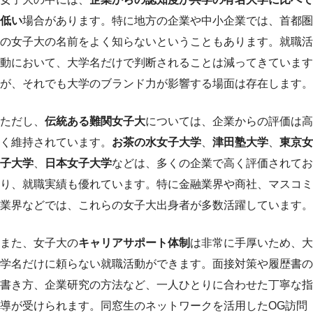
低い
場合があります。特に地方の企業や中小企業では、首都圏
の女子大の名前をよく知らないということもあります。就職活
動において、大学名だけで判断されることは減ってきています
が、それでも大学のブランド力が影響する場面は存在します。
ただし、
伝統ある難関女子大
については、企業からの評価は高
く維持されています。
お茶の水女子大学
、
津田塾大学
、
東京女
子大学
、
日本女子大学
などは、多くの企業で高く評価されてお
り、就職実績も優れています。特に金融業界や商社、マスコミ
業界などでは、これらの女子大出身者が多数活躍しています。
また、女子大の
キャリアサポート体制
は非常に手厚いため、大
学名だけに頼らない就職活動ができます。面接対策や履歴書の
書き方、企業研究の方法など、一人ひとりに合わせた丁寧な指
導が受けられます。同窓生のネットワークを活用したOG訪問