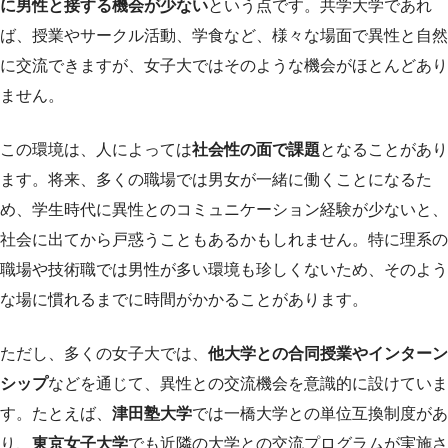
に男性と接する機会が少ない
という点です。共学大学であれ
ば、授業やサークル活動、学食など、様々な場面で異性と自然
に交流できますが、女子大ではそのような機会がほとんどあり
ません。
この環境は、人によっては
社会性の面で課題
となることがあり
ます。将来、多くの職場では男女が一緒に働くことになるた
め、学生時代に異性とのコミュニケーション経験が少ないと、
社会に出てから戸惑うこともあるかもしれません。特に理系の
職場や技術職では男性が多い環境も珍しくないため、そのよう
な場に慣れるまでに時間がかかることがあります。
ただし、多くの女子大では、
他大学との合同授業やインターン
シップ
などを通じて、異性との交流機会を意識的に設けていま
す。たとえば、
津田塾大学
では一橋大学との単位互換制度があ
り、
東京女子大学
でも近隣の大学との交流プログラムが実施さ