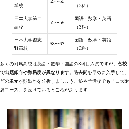
55〜60
学校
（3科）
日本大学第二
国語・数学・英語
55〜59
高校
（3科）
日本大学習志
国語・数学・英語
58〜63
野高校
（3科）
多くの附属高校は英語・数学・国語の3科目入試ですが、
各校
で出題傾向や難易度が異なります
。過去問を早めに入手して、
どの単元が頻出かを分析しましょう。塾や予備校でも「日大附
属コース」を設けているところがあります。