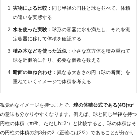
実物による比較
：同じ半径の円柱と球を並べて、体積
の違いを実感する
水を使った実験
：球形の容器に水を満たし、それを測
定容器に移して体積を確認する
積み木などを使った近似
：小さな立方体を積み重ねて
球を近似的に作り、必要な個数を数える
断面の重ね合わせ
：異なる大きさの円（球の断面）を
重ねていくイメージで体積を考える
視覚的なイメージを持つことで、
球の体積公式である(4/3)πr³
の意味も分かりやすくなります。例えば、球と同じ半径を持つ
円柱の体積（πr²h、ただしh=2r）と比較すると、球の体積はそ
の円柱の体積の約3分の2（正確には2/3）であることが分かり