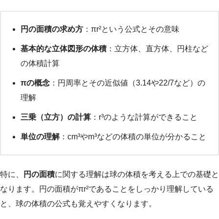
円の面積の求め方
：πr²という公式とその意味
基本的な立体図形の体積
：立方体、直方体、円柱など
の体積計算
πの概念
：円周率とその近似値（3.14や22/7など）の
理解
三乗（立方）の計算
：r³のような計算ができること
単位の理解
：cm³やm³などの体積の単位が分かること
特に、
円の面積
に関する理解は球の体積を考える上での基礎と
なります。円の面積がπr²であることをしっかり理解している
と、球の体積の公式も覚えやすくなります。