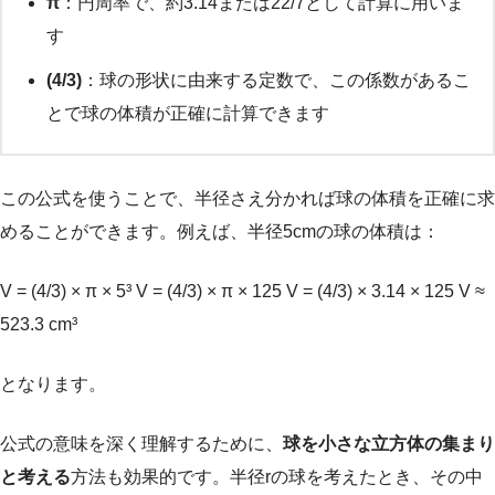
π
：円周率で、約3.14または22/7として計算に用いま
す
(4/3)
：球の形状に由来する定数で、この係数があるこ
とで球の体積が正確に計算できます
この公式を使うことで、半径さえ分かれば球の体積を正確に求
めることができます。例えば、半径5cmの球の体積は：
V = (4/3) × π × 5³ V = (4/3) × π × 125 V = (4/3) × 3.14 × 125 V ≈
523.3 cm³
となります。
公式の意味を深く理解するために、
球を小さな立方体の集まり
と考える
方法も効果的です。半径rの球を考えたとき、その中