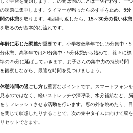
して学習を開始します。この間は他のことは一切行わず、一つ
の課題に集中します。タイマーが鳴ったら必ず手を止め、
5分
間の休憩
を取ります。4回繰り返したら、
15～30分の長い休憩
を取るのが基本的な流れです。
年齢に応じた調整
が重要です。小学校低学年では15分集中・5
分休憩、高学年では20分集中・5分休憩から始めて、徐々に標
準の25分に延ばしていきます。お子さんの集中力の持続時間
を観察しながら、最適な時間を見つけましょう。
休憩時間の過ごし方
も重要なポイントです。スマートフォンを
見るのではなく、軽いストレッチや深呼吸、水分補給など、脳
をリフレッシュさせる活動を行います。窓の外を眺めたり、目
を閉じて瞑想したりすることで、次の集中タイムに向けて脳を
リセットできます。