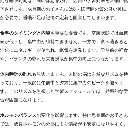
則な睡眠時間は、脳の休息を妨げ、翌日の学習効率を大幅に低
下させます。成長期のお子さんには8～10時間の質の良い睡眠
が必要で、睡眠不足は記憶の定着も阻害してしまいます。
食事のタイミングと内容
も重要な要素です。空腹状態では血糖
値が低下し、集中力が維持できません。一方で、食べ過ぎると
消化にエネルギーが使われ、眠気を誘発します。学習前の軽食
や、バランスの取れた栄養摂取が集中力向上につながります。
体内時計の乱れ
も見逃せません。人間の脳は自然なリズムを持
っており、一般的に午前中と夕方に集中力のピークを迎えま
す。このリズムを無視した学習スケジュールでは、効率的な学
習が困難になります。
ホルモンバランス
の変化も影響します。特に思春期のお子さん
では、成長ホルモンの分泌により情緒が不安定になりやすく、