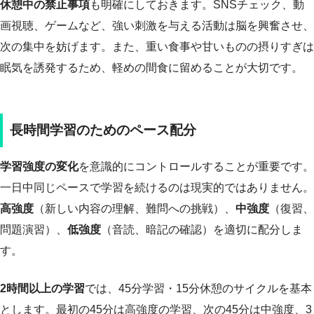
休憩中の禁止事項
も明確にしておきます。SNSチェック、動
画視聴、ゲームなど、強い刺激を与える活動は脳を興奮させ、
次の集中を妨げます。また、重い食事や甘いものの摂りすぎは
眠気を誘発するため、軽めの間食に留めることが大切です。
長時間学習のためのペース配分
学習強度の変化
を意識的にコントロールすることが重要です。
一日中同じペースで学習を続けるのは現実的ではありません。
高強度
（新しい内容の理解、難問への挑戦）、
中強度
（復習、
問題演習）、
低強度
（音読、暗記の確認）を適切に配分しま
す。
2時間以上の学習
では、45分学習・15分休憩のサイクルを基本
とします。最初の45分は高強度の学習、次の45分は中強度、3