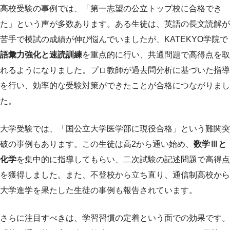
高校受験の事例では、「第一志望の公立トップ校に合格でき
た」という声が多数あります。ある生徒は、英語の長文読解が
苦手で模試の成績が伸び悩んでいましたが、KATEKYO学院で
語彙力強化と速読訓練
を重点的に行い、共通問題で高得点を取
れるようになりました。プロ教師が過去問分析に基づいた指導
を行い、効率的な受験対策ができたことが合格につながりまし
た。
大学受験では、「国公立大学医学部に現役合格」という難関突
破の事例もあります。この生徒は高2から通い始め、
数学Ⅲと
化学
を集中的に指導してもらい、二次試験の記述問題で高得点
を獲得しました。また、不登校から立ち直り、通信制高校から
大学進学を果たした生徒の事例も報告されています。
さらに注目すべきは、学習習慣の定着という面での効果です。