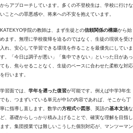
からアプローチしています。多くの不登校生は、学校に行けな
いことへの罪悪感や、将来への不安を抱えています。
KATEKYO学院の教師は、まず生徒との
信頼関係の構築
から始
めます。無理に学校復帰を迫るのではなく、生徒の現状を受け
入れ、安心して学習できる環境を作ることを最優先にしていま
す。「今日は調子が悪い」「集中できない」といった日があっ
ても、焦らせることなく、生徒のペースに合わせた柔軟な対応
を行います。
学習面では、
学年を遡った復習
が可能です。例えば中学3年生
でも、つまずいている単元が中1の内容であれば、そこから丁
寧に指導し直します。数学の
方程式
や
図形
、英語の
基本文法
な
ど、基礎からしっかり積み上げることで、確実な理解を目指し
ます。集団授業では難しいこうした個別対応が、マンツーマン