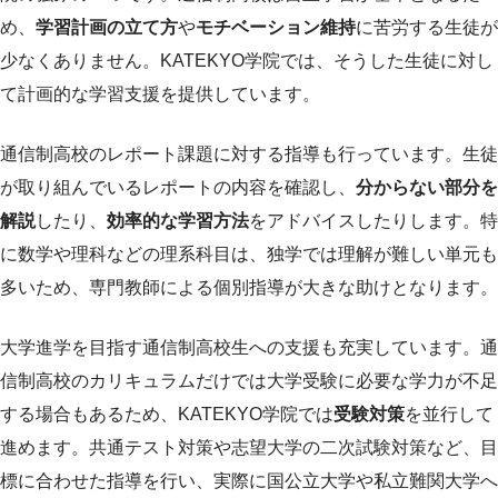
め、
学習計画の立て方
や
モチベーション維持
に苦労する生徒が
少なくありません。KATEKYO学院では、そうした生徒に対し
て計画的な学習支援を提供しています。
通信制高校のレポート課題に対する指導も行っています。生徒
が取り組んでいるレポートの内容を確認し、
分からない部分を
解説
したり、
効率的な学習方法
をアドバイスしたりします。特
に数学や理科などの理系科目は、独学では理解が難しい単元も
多いため、専門教師による個別指導が大きな助けとなります。
大学進学を目指す通信制高校生への支援も充実しています。通
信制高校のカリキュラムだけでは大学受験に必要な学力が不足
する場合もあるため、KATEKYO学院では
受験対策
を並行して
進めます。共通テスト対策や志望大学の二次試験対策など、目
標に合わせた指導を行い、実際に国公立大学や私立難関大学へ