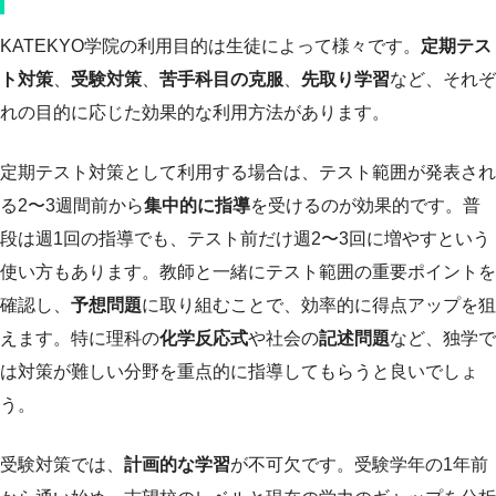
KATEKYO学院の利用目的は生徒によって様々です。
定期テス
ト対策
、
受験対策
、
苦手科目の克服
、
先取り学習
など、それぞ
れの目的に応じた効果的な利用方法があります。
定期テスト対策として利用する場合は、テスト範囲が発表され
る2〜3週間前から
集中的に指導
を受けるのが効果的です。普
段は週1回の指導でも、テスト前だけ週2〜3回に増やすという
使い方もあります。教師と一緒にテスト範囲の重要ポイントを
確認し、
予想問題
に取り組むことで、効率的に得点アップを狙
えます。特に理科の
化学反応式
や社会の
記述問題
など、独学で
は対策が難しい分野を重点的に指導してもらうと良いでしょ
う。
受験対策では、
計画的な学習
が不可欠です。受験学年の1年前