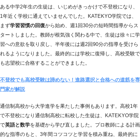
ある中学2年生の生徒は、いじめがきっかけで不登校になり、
1年近く学校に通えていませんでした。KATEKYO学院では、
まず
学習習慣の回復
から始め、週1回30分の短時間指導からス
タートしました。教師が根気強く関わる中で、生徒は徐々に学
習への意欲を取り戻し、半年後には週2回90分の指導を受けら
れるようになりました。最終的には学校に復帰し、高校受験で
も志望校に合格することができました。
不登校でも高校受験は諦めない！進路選択と合格への道筋を専
門家が解説
通信制高校から大学進学を果たした事例もあります。高校1年
で不登校になり通信制高校に転校した生徒は、KATEKYO学院
で
英語と数学
を基礎から学び直しました。プロ教師による計画
的な指導のもと、3年間コツコツと学習を積み重ね、最終的に