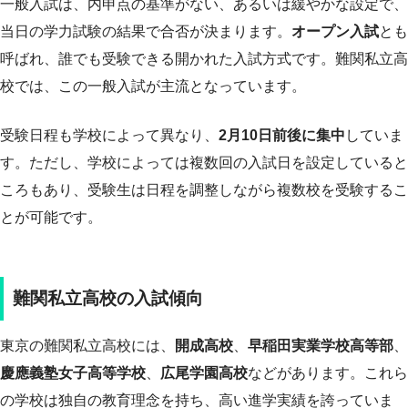
一般入試は、内申点の基準がない、あるいは緩やかな設定で、
当日の学力試験の結果で合否が決まります。
オープン入試
とも
呼ばれ、誰でも受験できる開かれた入試方式です。難関私立高
校では、この一般入試が主流となっています。
受験日程も学校によって異なり、
2月10日前後に集中
していま
す。ただし、学校によっては複数回の入試日を設定していると
ころもあり、受験生は日程を調整しながら複数校を受験するこ
とが可能です。
難関私立高校の入試傾向
東京の難関私立高校には、
開成高校
、
早稲田実業学校高等部
、
慶應義塾女子高等学校
、
広尾学園高校
などがあります。これら
の学校は独自の教育理念を持ち、高い進学実績を誇っていま