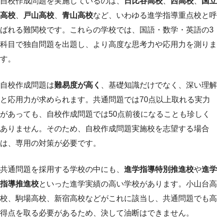
自校作成問題を実施しているのは、
日比谷高校
、
西高校
、
国立
高校
、
戸山高校
、
青山高校
など、いわゆる進学指導重点校と呼
ばれる難関校です。これらの学校では、国語・数学・英語の3
科目で独自問題を出題し、より高度な思考力や応用力を測りま
す。
自校作成問題は
難易度が高く
、基礎知識だけでなく、深い理解
と応用力が求められます。共通問題では70点以上取れる実力
があっても、自校作成問題では50点前後になることも珍しく
ありません。そのため、自校作成問題実施校を志望する場合
は、専用の対策が必要です。
共通問題を採用する学校の中にも、
進学指導特別推進校
や
進学
指導推進校
といった進学実績の高い学校があります。小山台高
校、駒場高校、新宿高校などがこれに該当し、共通問題でも高
得点を取る必要があるため、決して油断はできません。