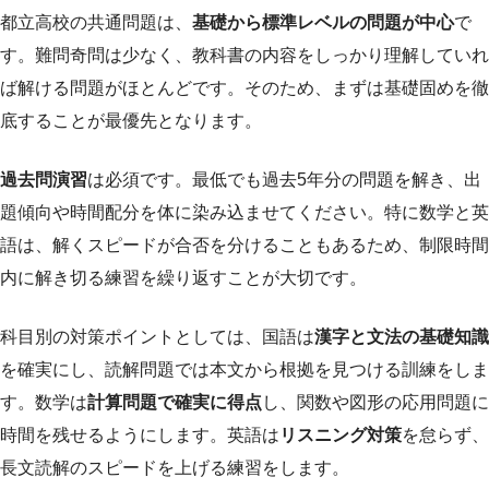
都立高校の共通問題は、
基礎から標準レベルの問題が中心
で
す。難問奇問は少なく、教科書の内容をしっかり理解していれ
ば解ける問題がほとんどです。そのため、まずは基礎固めを徹
底することが最優先となります。
過去問演習
は必須です。最低でも過去5年分の問題を解き、出
題傾向や時間配分を体に染み込ませてください。特に数学と英
語は、解くスピードが合否を分けることもあるため、制限時間
内に解き切る練習を繰り返すことが大切です。
科目別の対策ポイントとしては、国語は
漢字と文法の基礎知識
を確実にし、読解問題では本文から根拠を見つける訓練をしま
す。数学は
計算問題で確実に得点
し、関数や図形の応用問題に
時間を残せるようにします。英語は
リスニング対策
を怠らず、
長文読解のスピードを上げる練習をします。