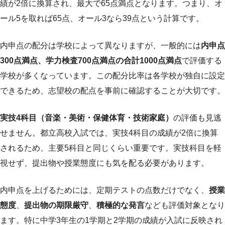
績が2倍に換算され、最大で65点満点となります。つまり、オ
ール5を取れば65点、オール3なら39点という計算です。
内申点の配分は学校によって異なりますが、一般的には
内申点
300点満点、学力検査700点満点の合計1000点満点
で評価する
学校が多くなっています。この配分比率は各学校が独自に設定
できるため、志望校の配点を事前に確認することが大切です。
実技4科目（音楽・美術・保健体育・技術家庭）
の評価も見逃
せません。都立高校入試では、実技4科目の成績が2倍に換算
されるため、主要5科目と同じくらい重要です。実技科目を軽
視せず、提出物や授業態度にも気を配る必要があります。
内申点を上げるためには、定期テストの点数だけでなく、
授業
態度
、
提出物の期限厳守
、
積極的な発言
なども評価対象となり
ます。特に中学3年生の1学期と2学期の成績が入試に反映され