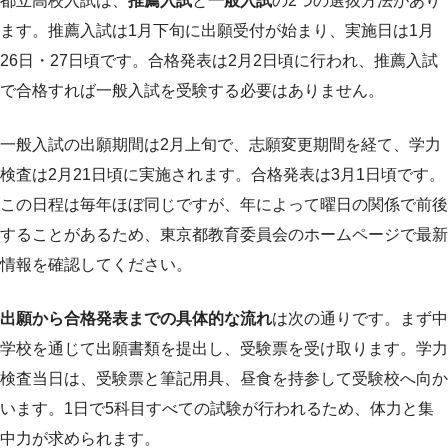
都立高校入試は、
推薦入試
と
一般入試
の2つの選抜方法があり
ます。推薦入試は1月下旬に出願受付が始まり、実施日は1月
26日・27日頃です。合格発表は2月2日頃に行われ、推薦入試
で合格すれば一般入試を受験する必要はありません。
一般入試の出願期間は2月上旬で、志願変更期間を経て、学力
検査は2月21日頃に実施されます。合格発表は3月1日頃です。
この日程は毎年ほぼ同じですが、年によって曜日の関係で前後
することがあるため、東京都教育委員会のホームページで最新
情報を確認してください。
出願から合格発表までの具体的な流れ
は次の通りです。まず中
学校を通じて出願書類を提出し、受験票を受け取ります。学力
検査当日は、受験票と筆記用具、昼食を持参して受験校へ向か
います。1日で5科目すべての試験が行われるため、体力と集
中力が求められます。