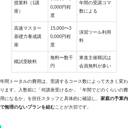
授業料（1講
年間の受講コマ
0,000円程
座）
数による
度
高速マスター
15,000〜3
演習ツール利用
基礎力養成講
0,000円程
料
座
度
無料〜数千
東進主催模試は
模試受験料
円
会員無料が多い
年間トータルの費用は、受講するコース数によって大きく変わ
ります。入塾前に「何講座受けるか」「年間でどのくらいの費
用になるか」を担任スタッフと具体的に確認し、
家庭の予算内
で無理のないプランを組む
ことが大切です。