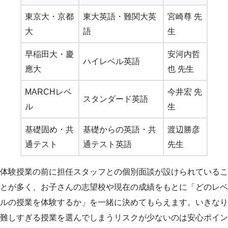
東京大・京都
東大英語・難関大英
宮崎尊 先
大
語
生
早稲田大・慶
安河内哲
ハイレベル英語
應大
也 先生
MARCHレベ
今井宏 先
スタンダード英語
ル
生
基礎固め・共
基礎からの英語・共
渡辺勝彦
通テスト
通テスト英語
先生
体験授業の前に担任スタッフとの個別面談が設けられているこ
とが多く、お子さんの志望校や現在の成績をもとに「どのレベ
ルの授業を体験するか」を一緒に決めてもらえます。いきなり
難しすぎる授業を選んでしまうリスクが少ないのは安心ポイン