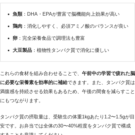
魚類
：DHA・EPAが豊富で脳機能向上効果が高い
鶏肉
：消化しやすく、必須アミノ酸のバランスが良い
卵
：完全栄養食品で調理法も豊富
大豆製品
：植物性タンパク質で消化に優しい
これらの食材を組み合わせることで、
午前中の学習で疲れた脳
に必要な栄養素を効率的に補給
できます。また、タンパク質は
満腹感を持続させる効果もあるため、午後の間食を減らすこと
にもつながります。
タンパク質の摂取量は、受験生の体重1kgあたり1.2〜1.5gが目
安です。お弁当では全体の30〜40%程度をタンパク質で構成
することを意識してください。