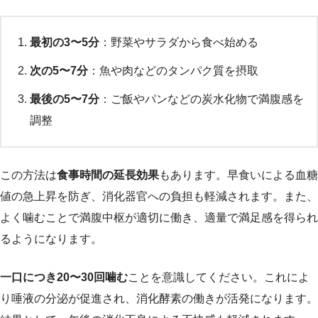
最初の3〜5分
：野菜やサラダから食べ始める
次の5〜7分
：魚や肉などのタンパク質を摂取
最後の5〜7分
：ご飯やパンなどの炭水化物で満腹感を
調整
この方法は
食事時間の延長効果
もあります。早食いによる血糖
値の急上昇を防ぎ、消化器官への負担も軽減されます。また、
よく噛むことで満腹中枢が適切に働き、適量で満足感を得られ
るようになります。
一口につき20〜30回噛む
ことを意識してください。これによ
り唾液の分泌が促進され、消化酵素の働きが活発になります。