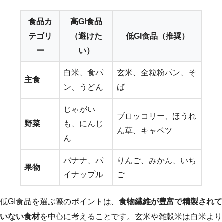
食品カ
高GI食品
テゴリ
（避けた
低GI食品（推奨）
ー
い）
白米、食パ
玄米、全粒粉パン、そ
主食
ン、うどん
ば
じゃがい
ブロッコリー、ほうれ
野菜
も、にんじ
ん草、キャベツ
ん
バナナ、パ
りんご、みかん、いち
果物
イナップル
ご
低GI食品を選ぶ際のポイントは、
食物繊維が豊富で精製されて
いない食材
を中心に考えることです。玄米や雑穀米は白米より