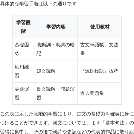
具体的な学習手順は以下の通りです：
学習段
学習内容
使用教材
階
基礎固
助動詞・助詞の暗
古文単語帳、文法
め
記
書
応用練
短文読解
『源氏物語』抜粋
習
実践演
長文読解・問題演
過去問題集
習
習
この表に示した段階的学習により、古文の基礎力を確実に身に
つけることができます。漢文については、まず「基本句法」の
習得に集中し、その後で漢詩や史記などの代表的作品に取り組