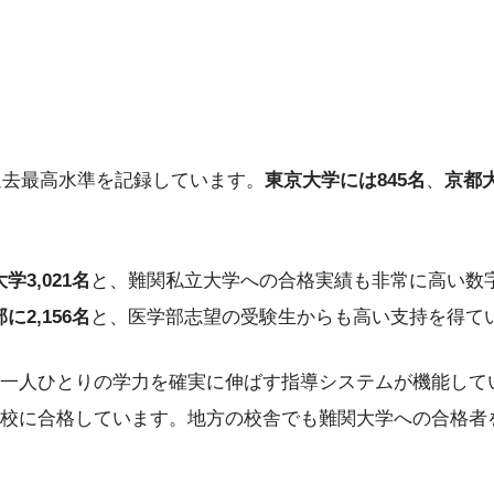
過去最高水準を記録しています。
東京大学には845名
、
京都大
学3,021名
と、難関私立大学への合格実績も非常に高い数
に2,156名
と、医学部志望の受験生からも高い支持を得て
一人ひとりの学力を確実に伸ばす指導システムが機能して
校に合格しています。地方の校舎でも難関大学への合格者